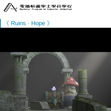
《 Ruins · Hope 》