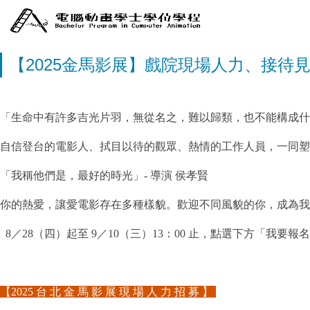
【2025金馬影展】戲院現場人力、接待
「生命中有許多吉光片羽，無從名之，難以歸類，也不能構成什麼
自信登台的電影人、拭目以待的觀眾、熱情的工作人員，一同塑
「我稱他們是，最好的時光」- 導演 侯孝賢
你的熱愛，讓愛電影存在多種樣貌。歡迎不同風貌的你，成為我
8／28（四）起至 9／10（三）13：00 止，點選下方「我要
【2025 台 北 金 馬 影 展 現 場 人 力 招 募 】