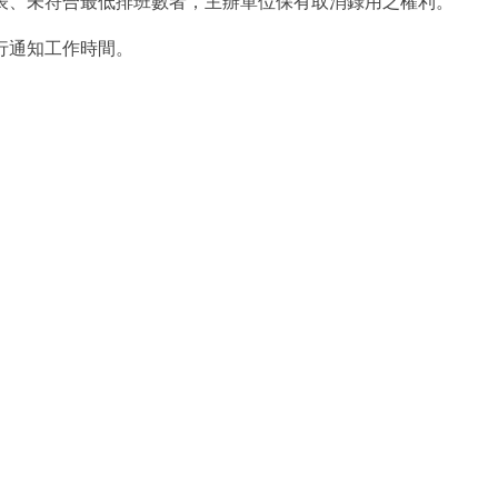
表、未符合最低排班數者，主辦單位保有取消錄用之權利。
另行通知工作時間。