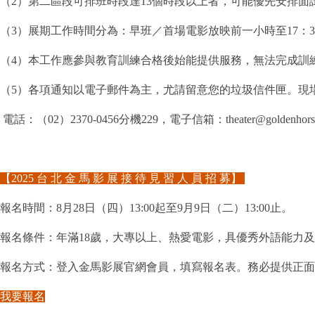
（2）第二區段可排班時段達13個時段以上者，可能優先安排
（3）展期工作時間分為：早班／首場電影放映前一小時至17：
（4）本工作應參與教育訓練合格後始能提供服務，無法完成訓
（5）各項通知以電子郵件為主，尤請留意您的垃圾信件匣。現
電話：（02）2370-0456分機229，電子信箱：theater@goldenhorse.
【2025 台 北 金 馬 影 展 接 待 見 習 人 員 招 募】
報名時間：8月28日（四）13:00起至9月9日（二）13:00止。
報名條件：年滿18歲，大專以上、熱愛電影，具優秀外語能力
報名方式：登入金馬影展官網會員，填寫報名表。務必提供正面
我要報名