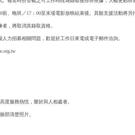
面試。報名時所登載之可工作時段為錄取後排班依據；大幅更動班
30前、晚班／17：00至末場電影放映結束後。其餘支援活動將
練者，將取消其錄取資格。
場人力招募相關問題，歡迎於工作日來電或電子郵件洽詢。
org.tw
及高度服務熱忱，樂於與人相處者。
臉部清楚照片。