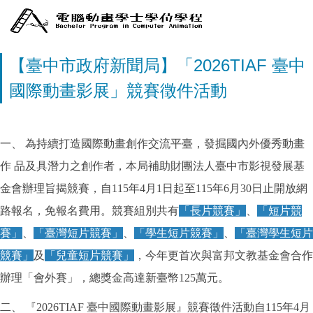
【臺中市政府新聞局】「2026TIAF 臺中
國際動畫影展」競賽徵件活動
一、 為持續打造國際動畫創作交流平臺，發掘國內外優秀動畫
作 品及具潛力之創作者，本局補助財團法人臺中市影視發展基
金會辦理旨揭競賽，自115年4月1日起至115年6月30日止開放網
路報名，免報名費用。競賽組別共有
「長片競賽」
、
「短片競
賽」
、
「臺灣短片競賽」
、
「學生短片競賽」
、
「臺灣學生短片
競賽」
及
「兒童短片競賽」
，今年更首次與富邦文教基金會合作
辦理「會外賽」，總獎金高達新臺幣125萬元。
二、 『2026TIAF 臺中國際動畫影展』競賽徵件活動自115年4月