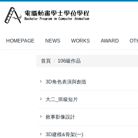
跳
到
主
要
內
HOMEPAGE
NEWS
WORKS
AWARD
OT
容
區
首頁
106級作品
3D角色表演與創造
大二_班級短片
敘事影像設計
3D建模&骨架(一)