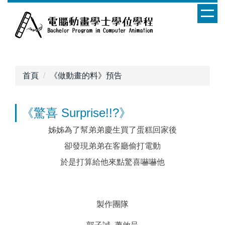
跳
到
主
要
內
容
首頁
《做動畫的料》預告
區
《驚喜 Surprise!!?》
姊姊為了幫弟弟慶生買了蛋糕回家後
卻發現弟弟在客廳偷打電動
於是打算給他來點驚喜嚇嚇他
製作團隊