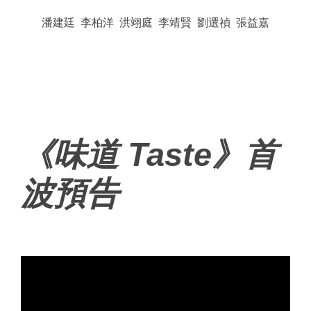
潘建廷 李柏洋 洪翊庭 李靖賢 劉選禎 張益嘉
《味道 Taste》首
波預告