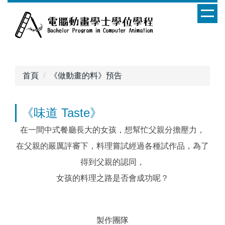
跳
到
主
要
內
容
首頁
《做動畫的料》預告
區
《味道 Taste》
在一間中式餐廳長大的女孩，想幫忙父親分擔壓力，
在父親的嚴厲評審下，料理嘗試經過各種試作品，為了
得到父親的認同，
女孩的料理之路是否會成功呢？
製作團隊