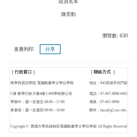
組員名單
陳奕勳
瀏覽數:
630
友善列印
分享
｜行政窗口
｜
｜
聯絡方式
｜
商學與資訊學院 電腦動畫學士學位學程
地址：845高雄市內門區大學路
C棟 教學行政大樓4樓 C406學程辦公室
電話：07-667-8888 #4621
學期中：週一至週五 08:00～17:00
傳真：07-667-9999
寒暑假：週一至週四 09:00～16:00
郵件：bpca@g2.usc.edu.tw
Copyright © 實踐大學高雄校區電腦動畫學士學位學程 All Rights Reserved