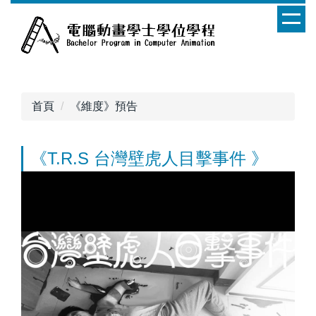
跳
到
主
要
內
容
首頁
《維度》預告
區
《T.R.S 台灣壁虎人目擊事件 》