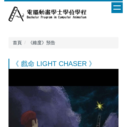
跳
到
主
要
內
容
首頁
《維度》預告
區
《 戲命 LIGHT CHASER 》