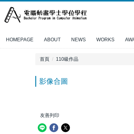
跳
到
主
要
內
HOMEPAGE
ABOUT
NEWS
WORKS
AW
容
區
首頁
110級作品
影像合圖
友善列印