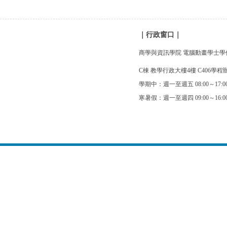
｜行政窗口
｜
商學與資訊學院 電腦動畫學士學
C棟 教學行政大樓4樓 C406學程
學期中：週一至週五 08:00～17
寒暑假：週一至週四 09:00～16:0