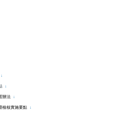
點
↓
要點
↓
設置辦法
↓
暨檢核實施要點
↓